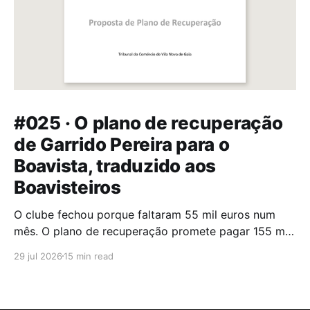
#025 · O plano de recuperação
de Garrido Pereira para o
Boavista, traduzido aos
Boavisteiros
O clube fechou porque faltaram 55 mil euros num
mês. O plano de recuperação promete pagar 155 mil
por mês, saídos de um estádio interdito e de
29 jul 2026
15 min read
modalidades encerradas. Li as 31 páginas.