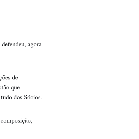
 defendeu, agora
ções de
stão que
 tudo dos Sócios.
m composição,