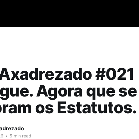
 Axadrezado #021 
gue. Agora que se
ram os Estatutos.
xadrezado
26
•
5 min read