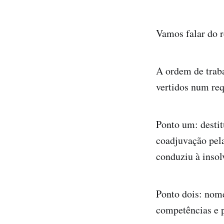
Vamos falar do 
A ordem de trab
vertidos num re
Ponto um: desti
coadjuvação pela
conduziu à insol
Ponto dois: nom
competências e p