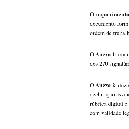
requeriment
O
documento formal 
ordem de trabalh
Anexo 1
O
: uma
dos 270 signatár
Anexo 2
O
: duze
declaração assin
rúbrica digital e
com validade le