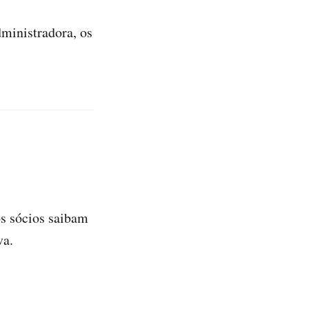
dministradora, os
os sócios saibam
va.