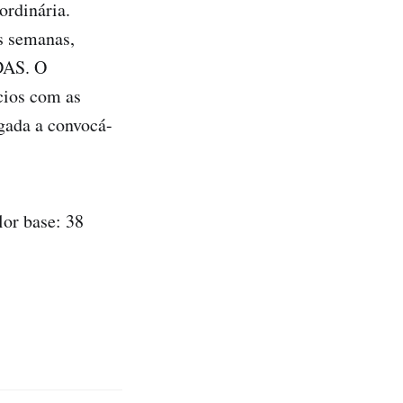
ordinária.
as semanas,
IDAS. O
ócios com as
gada a convocá-
lor base: 38