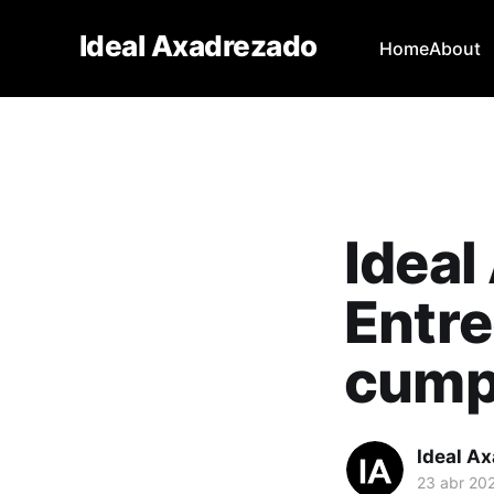
Ideal Axadrezado
Home
About
Ideal
Entre
cump
Ideal A
23 abr 20