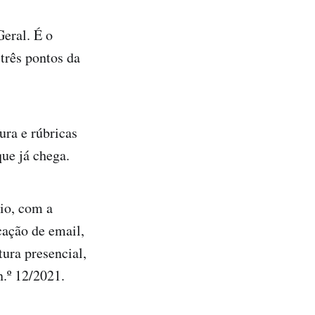
eral. É o
 três pontos da
ura e rúbricas
ue já chega.
rio, com a
cação de email,
tura presencial,
.º 12/2021.