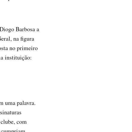
 Diogo Barbosa a
eral, na figura
osta no primeiro
a instituição:
em uma palavra.
sinaturas
o clube, com
o cumpriam,