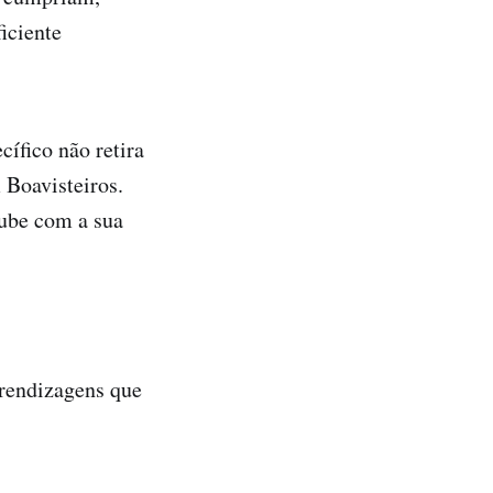
ficiente
cífico não retira
 Boavisteiros.
lube com a sua
prendizagens que