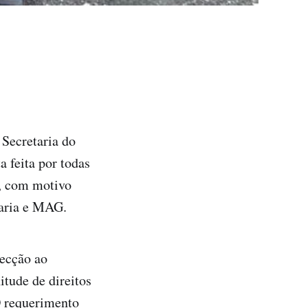
 Secretaria do
 feita por todas
s, com motivo
taria e MAG.
recção ao
tude de direitos
 O requerimento