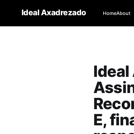
Ideal Axadrezado
Home
About
Ideal
Assin
Recon
E, fi