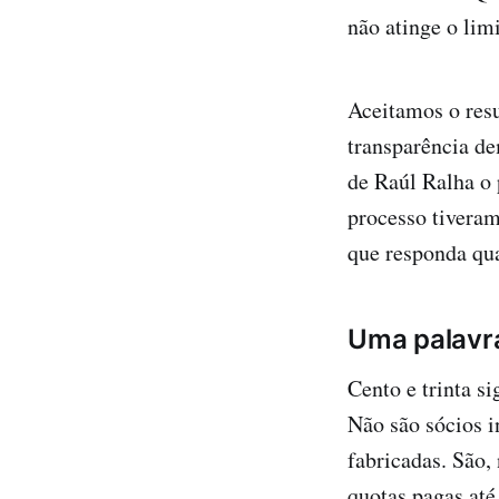
não atinge o lim
Aceitamos o resu
transparência de
de Raúl Ralha o 
processo tiveram
que responda qua
Uma palavr
Cento e trinta s
Não são sócios i
fabricadas. São,
quotas pagas at