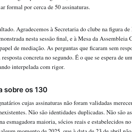
iar formal por cerca de 50 assinaturas.
ltado. Agradecemos à Secretaria do clube na figura de
monstrada nesta sessão final, e à Mesa da Assembleia G
papel de mediação. As perguntas que ficaram sem resp
 resposta concreta no segundo. É o que se espera de um
ndo interpelada com rigor.
a sobre os 130
ignatários cujas assinaturas não foram validadas merec
nexistentes. Não são identidades duplicadas. Não são as
 na esmagadora maioria, sócios reais e estabelecidos n
é algum momento de 2025, que à data de 23 de abril nã