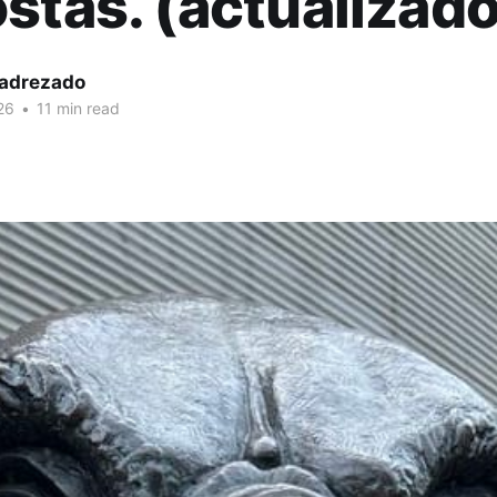
stas. (actualizado
xadrezado
26
•
11 min read