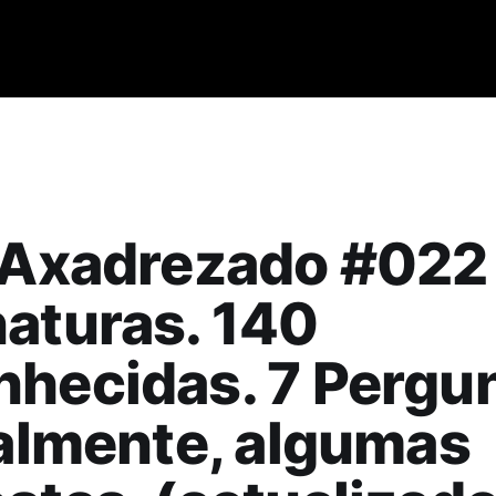
 Axadrezado #022
aturas. 140
hecidas. 7 Pergun
nalmente, algumas